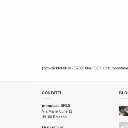
[3cx-clicktotalk id=”3708″ title=”3CX Chat monofase
CONTATTI
BLO
monofase SRLS
Via Marie Curie 11
39100 Bolzano
Orari ufficio: