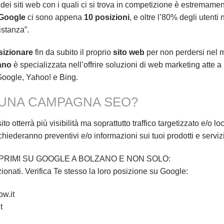
dei siti web con i quali ci si trova in competizione è estremam
 Google
ci sono appena
10 posizioni
, e oltre l’80% degli utenti
istanza”.
izionare
fin da subito il proprio
sito web
per non perdersi nel m
ano
è specializzata nell’offrire soluzioni di web marketing atte a p
: Google, Yahoo! e Bing.
N UNA CAMPAGNA SEO?
 sito otterrà più visibilità ma soprattutto traffico targetizzato e/o 
ichiederanno preventivi e/o informazioni sui tuoi prodotti e servizi
PRIMI SU GOOGLE A BOLZANO E NON SOLO:
ionati. Verifica Te stesso la loro posizione su Google:
w.it
t