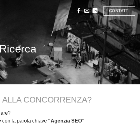
CONTATTI
 Ricerca
RLI ALLA CONCORRENZA?
lare?
e
con la parola chiave
“Agenzia SEO”
.