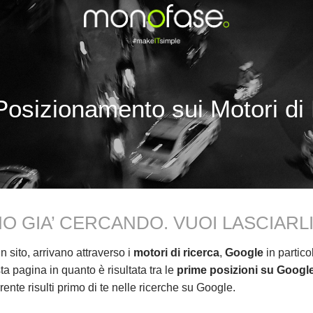
osizionamento sui Motori di
ANNO GIA’ CERCANDO. VUOI LASCIA
 sito, arrivano attraverso i
motori di ricerca
,
Google
in partico
a pagina in quanto è risultata tra le
prime posizioni su Googl
ente risulti primo di te nelle ricerche su Google.