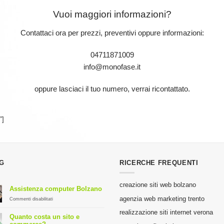
Vuoi maggiori informazioni?
Contattaci ora per prezzi, preventivi oppure informazioni:
04711871009
info@monofase.it
oppure lasciaci il tuo numero, verrai ricontattato.
”]
G
RICERCHE FREQUENTI
creazione siti web bolzano
Assistenza computer Bolzano
agenzia web marketing trento
su
Commenti disabilitati
Assistenza
realizzazione siti internet verona
computer
Quanto costa un sito e
Bolzano