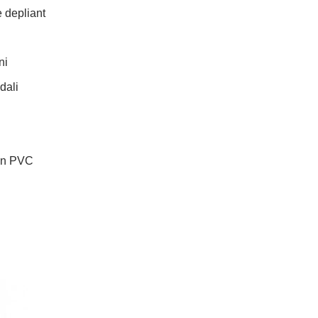
e depliant
ni
dali
 in PVC