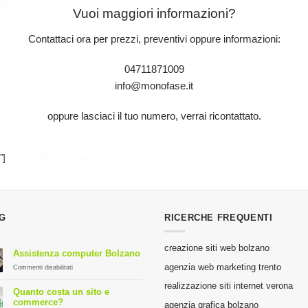
Vuoi maggiori informazioni?
Contattaci ora per prezzi, preventivi oppure informazioni:
04711871009
info@monofase.it
oppure lasciaci il tuo numero, verrai ricontattato.
”]
G
RICERCHE FREQUENTI
creazione siti web bolzano
Assistenza computer Bolzano
agenzia web marketing trento
su
Commenti disabilitati
Assistenza
realizzazione siti internet verona
computer
Quanto costa un sito e
Bolzano
commerce?
agenzia grafica bolzano